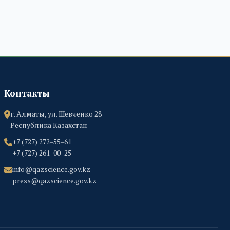
Контакты
г. Алматы, ул. Шевченко 28
Республика Казахстан
+7 (727) 272‒55‒61
+7 (727) 261‒00‒25
info@qazscience.gov.kz
press@qazscience.gov.kz