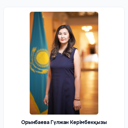
Орынбаева Гүлжан Керімбекқызы