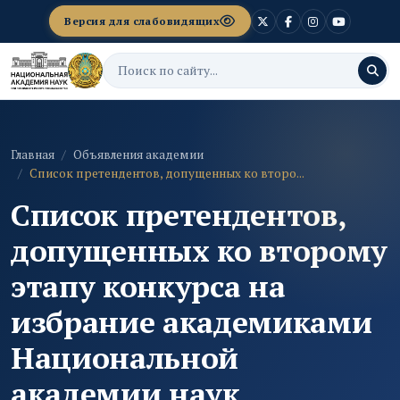
Версия для слабовидящих
Главная
Объявления академии
Список претендентов, допущенных ко второ...
Список претендентов,
допущенных ко второму
этапу конкурса на
избрание академиками
Национальной
академии наук