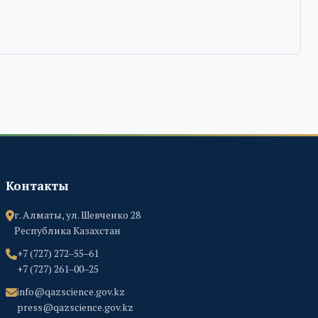
Контакты
г. Алматы, ул. Шевченко 28
Республика Казахстан
+7 (727) 272‒55‒61
+7 (727) 261‒00‒25
info@qazscience.gov.kz
press@qazscience.gov.kz