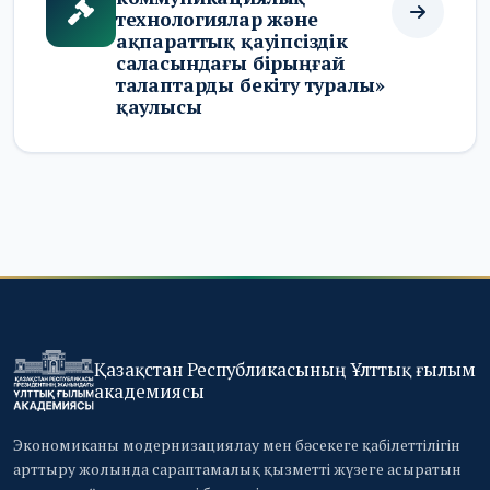
технологиялар және
ақпараттық қауіпсіздік
саласындағы бірыңғай
талаптарды бекіту туралы»
қаулысы
Қазақстан Республикасының Ұлттық ғылым
академиясы
Экономиканы модернизациялау мен бәсекеге қабілеттілігін
арттыру жолында сараптамалық қызметті жүзеге асыратын