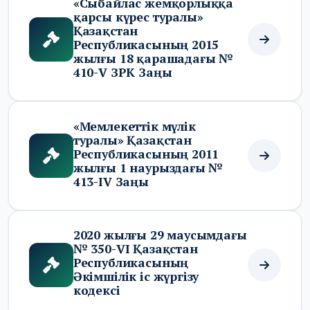
«Сыбайлас жемқорлыққа
қарсы күрес туралы»
Қазақстан
Республикасының 2015
жылғы 18 қарашадағы №
410-V ЗРК Заңы
«Мемлекеттік мүлік
туралы» Қазақстан
Республикасының 2011
жылғы 1 наурыздағы №
413-IV Заңы
2020 жылғы 29 маусымдағы
№ 350-VI Қазақстан
Республикасының
Әкімшілік іс жүргізу
кодексі