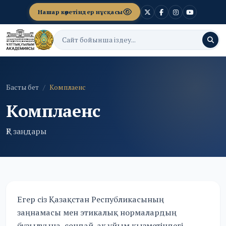
Нашар көретіндер нұсқасы
Басты бет
Комплаенс
Комплаенс
ҚР заңдары
Егер сіз Қазақстан Республикасының
заңнамасы мен этикалық нормалардың
бұзылуына, сондай-ақ ұйым қызметіндегі