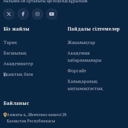
ғылыми ой орталығы әрі беделді құрылым.
Біз жайлы
Пайдалы сілтемелер
Тарих
Жаңалықтар
Басшылық
Академия
хабарламалары
Академиктер
Форсайт
Құқықтық база
Халықаралық
ыңтымақтастық
Байланыс
Алматы қ., Шевченко көшесі 28
Қазақстан Республикасы