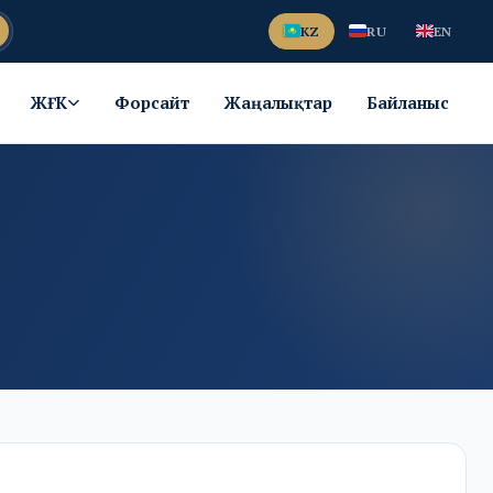
KZ
RU
EN
ЖҒК
Форсайт
Жаңалықтар
Байланыс