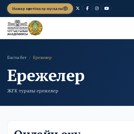
Нашар көретіндер нұсқасы
Басты бет
Ережелер
Ережелер
ЖҒК туралы ережелер