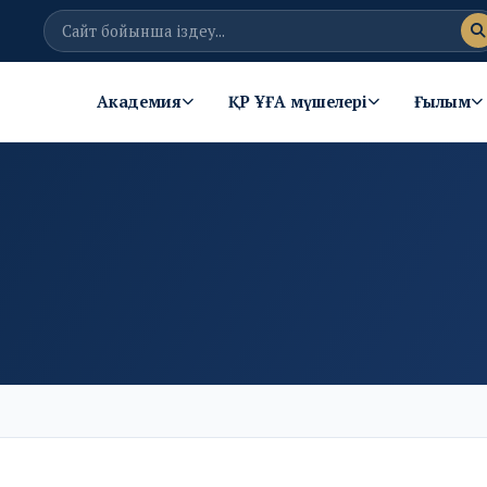
Академия
ҚР ҰҒА мүшелері
Ғылым