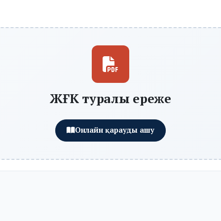
ЖҒК туралы ереже
Онлайн қарауды ашу