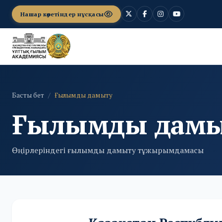
Нашар көретіндер нұсқасы
Басты бет
Ғылымды дамыту
Ғылымды дам
Өңірлеріндегі ғылымды дамыту тұжырымдамасы