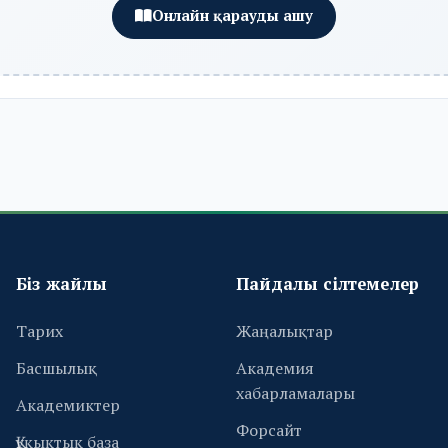
Онлайн қарауды ашу
Біз жайлы
Пайдалы сілтемелер
Тарих
Жаңалықтар
Басшылық
Академия
хабарламалары
Академиктер
Форсайт
Құқықтық база