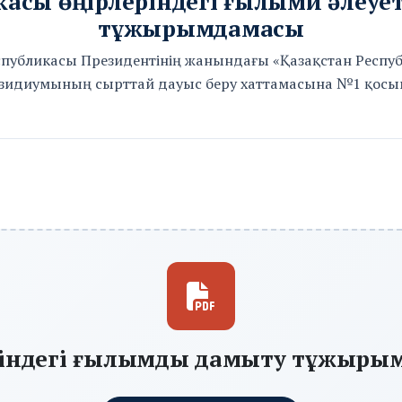
касы өңірлеріндегі ғылыми әлеуе
тұжырымдамасы
спубликасы Президентінің жанындағы «Қазақстан Респ
зидиумының сырттай дауыс беру хаттамасына №1 қос
ріндегі ғылымды дамыту тұжыры