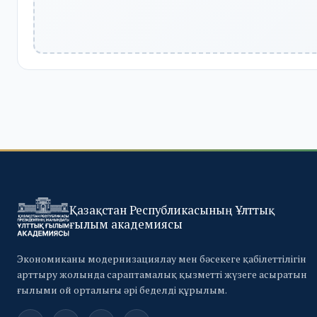
Қазақстан Республикасының Ұлттық
ғылым академиясы
Экономиканы модернизациялау мен бәсекеге қабілеттілігін
арттыру жолында сараптамалық қызметті жүзеге асыратын
ғылыми ой орталығы әрі беделді құрылым.