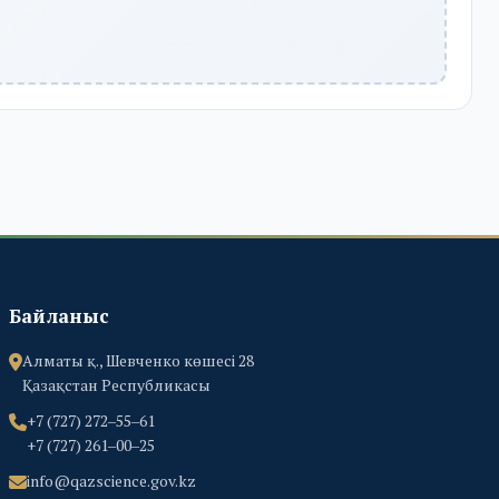
Байланыс
Алматы қ., Шевченко көшесі 28
Қазақстан Республикасы
+7 (727) 272‒55‒61
+7 (727) 261‒00‒25
info@qazscience.gov.kz