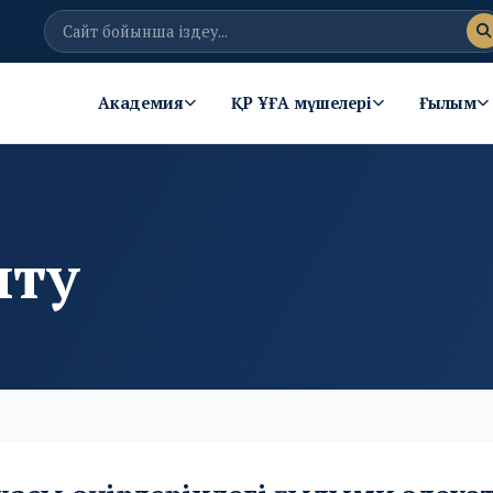
Академия
ҚР ҰҒА мүшелері
Ғылым
ыту