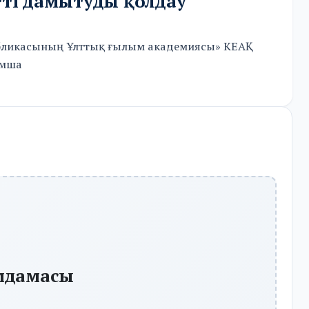
тті дамытуды қолдау
убликасының Ұлттық ғылым академиясы» КЕАҚ
ымша
мдамасы