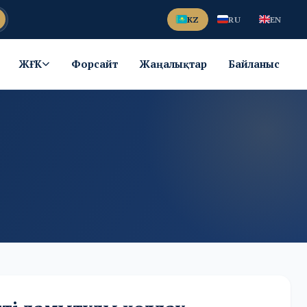
KZ
RU
EN
ЖҒК
Форсайт
Жаңалықтар
Байланыс