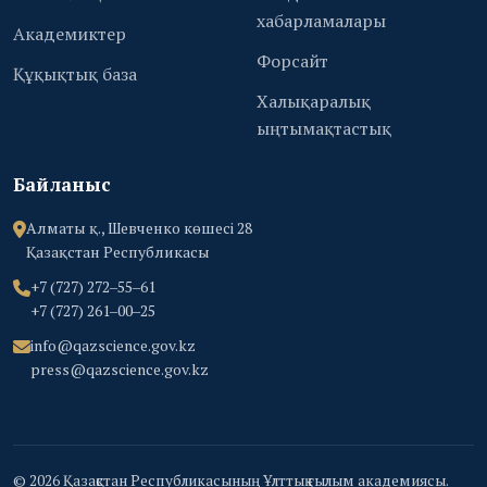
хабарламалары
Академиктер
Форсайт
Құқықтық база
Халықаралық
ыңтымақтастық
Байланыс
Алматы қ., Шевченко көшесі 28
Қазақстан Республикасы
+7 (727) 272‒55‒61
+7 (727) 261‒00‒25
info@qazscience.gov.kz
press@qazscience.gov.kz
© 2026 Қазақстан Республикасының Ұлттық ғылым академиясы.