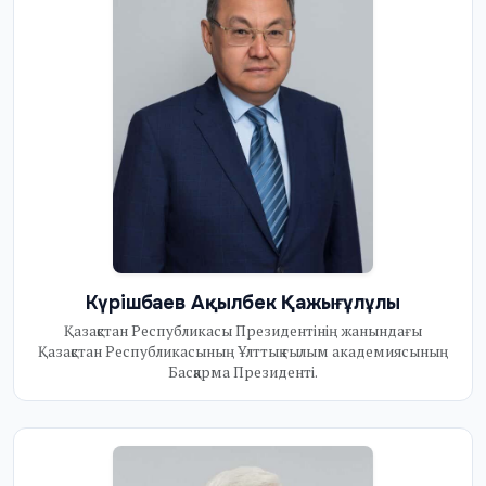
Күрішбаев Ақылбек Қажығұлұлы
Қазақстан Республикасы Президентінің жанындағы
Қазақстан Республикасының Ұлттық ғылым академиясының
Басқарма Президенті.