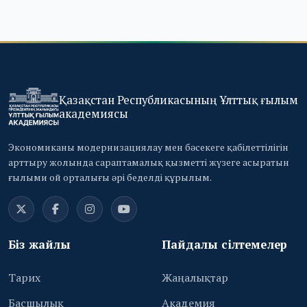
Қазақстан Республикасының Ұлттық ғылым
академиясы
Экономиканы модернизациялау мен бәсекеге қабілеттілігін
арттыру жолында сараптамалық қызметті жүзеге асыратын
ғылыми ой орталығы әрі беделді құрылым.
Біз жайлы
Пайдалы сілтемелер
Тарих
Жаңалықтар
Басшылық
Академия