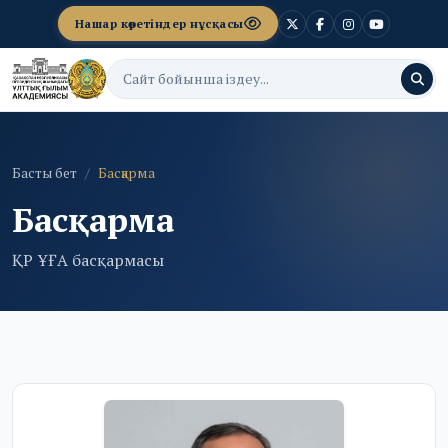
Нашар көретіндер нұсқасы
Басты бет
Басқарма
Басқарма
ҚР ҰҒА басқармасы