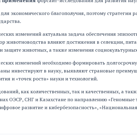
ы применения
форсайт-исследований для развития наук
для экономического благополучия, поэтому стратегии р
ударства.
ческих изменений актуальна задача обеспечения эпизоот
ор животноводства влияют достижения в селекции, пита
и защите животных, а также изменения социокультурных
ических изменений необходимо формировать долгосрочну
раны инвестируют в науку, выявляют страновые преиму
ия и «точек роста» науки и технологий.
ваний, как количественных, так и качественных, а так
анах ОЭСР, СНГ и Казахстане по направлению «Геномные 
Цифровое развитие и кибербезопасность», «Национальная