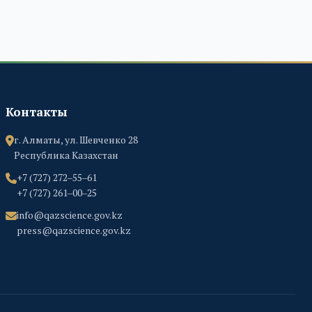
Контакты
г. Алматы, ул. Шевченко 28
Республика Казахстан
+7 (727) 272‒55‒61
+7 (727) 261‒00‒25
info@qazscience.gov.kz
press@qazscience.gov.kz