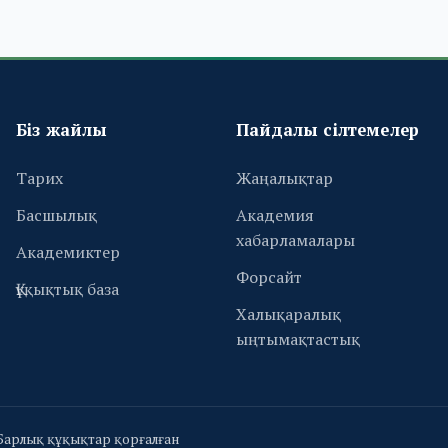
Біз жайлы
Пайдалы сілтемелер
Тарих
Жаңалықтар
Басшылық
Академия
хабарламалары
Академиктер
Форсайт
Құқықтық база
Халықаралық
ыңтымақтастық
Барлық құқықтар қорғалған