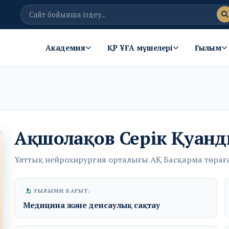
Академия
ҚР ҰҒА мүшелері
Ғылым
Ақшолақов Серік Қуан
Ұлттық нейрохирургия орталығы АҚ Басқарма төрағ
ҒЫЛЫМИ БАҒЫТ:
Медицина және денсаулық сақтау