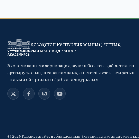
Қазақстан Республикасының Ұлттық
ғылым академиясы
Экономиканы модернизациялау мен бәсекеге қабілеттілігін
арттыру жолында сараптамалық қызметті жүзеге асыратын
ғылыми ой орталығы әрі беделді құрылым.
© 2026 Қазақстан Республикасының Ұлттық ғылым академиясы. 