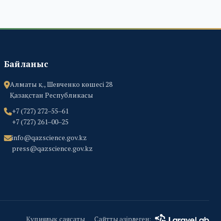
Байланыс
Алматы қ., Шевченко көшесі 28
Қазақстан Республикасы
+7 (727) 272‒55‒61
+7 (727) 261‒00‒25
info@qazscience.gov.kz
press@qazscience.gov.kz
Құпиялық саясаты
Сайтты әзірлеген: