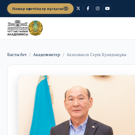
Нашар көретіндер нұсқасы
Басты бет
Академиктер
Ақшолақов Серік Қуандықұлы