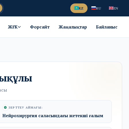
KZ
RU
EN
ЖҒК
Форсайт
Жаңалықтар
Байланыс
дықұлы
асы
ЗЕРТТЕУ АЙМАҒЫ:
Нейрохирургия саласындағы жетекші ғалым