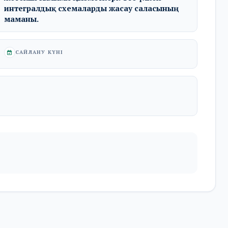
интегралдық схемаларды жасау саласының
маманы.
CАЙЛАНУ КҮНІ