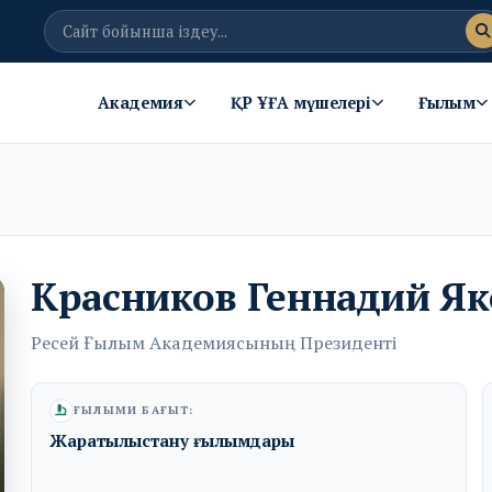
Академия
ҚР ҰҒА мүшелері
Ғылым
Красников Геннадий Я
Ресей Ғылым Академиясының Президенті
ҒЫЛЫМИ БАҒЫТ:
Жаратылыстану ғылымдары