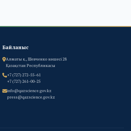
Байланыс
Алматы қ., Шевченко көшесі 28
Қазақстан Республикасы
+7 (727) 272‒55‒61
+7 (727) 261‒00‒25
info@qazscience.gov.kz
press@qazscience.gov.kz