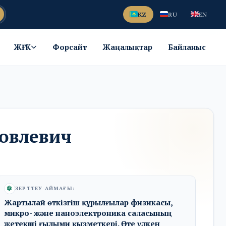
KZ
RU
EN
ЖҒК
Форсайт
Жаңалықтар
Байланыс
ковлевич
ЗЕРТТЕУ АЙМАҒЫ:
Жартылай өткізгіш құрылғылар физикасы,
микро- және наноэлектроника саласының
жетекші ғылыми қызметкері. Өте үлкен