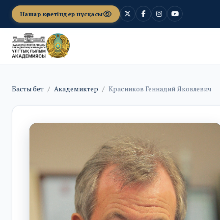
Нашар көретіндер нұсқасы
Басты бет
Академиктер
Красников Геннадий Яковлевич