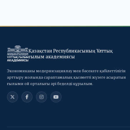
Қазақстан Республикасының Ұлттық
ғылым академиясы
Экономиканы модернизациялау мен бәсекеге қабілеттілігін
арттыру жолында сараптамалық қызметті жүзеге асыратын
ғылыми ой орталығы әрі беделді құрылым.