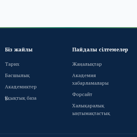
Біз жайлы
Пайдалы сілтемелер
Тарих
Жаңалықтар
Басшылық
Академия
хабарламалары
Академиктер
Форсайт
Құқықтық база
Халықаралық
ыңтымақтастық