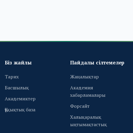
Біз жайлы
Пайдалы сілтемелер
Тарих
Жаңалықтар
Басшылық
Академия
хабарламалары
Академиктер
Форсайт
Құқықтық база
Халықаралық
ыңтымақтастық