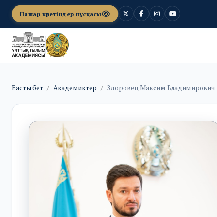
Нашар көретіндер нұсқасы
Басты бет
Академиктер
Здоровец Максим Владимирович