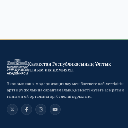
Қазақстан Республикасының Ұлттық
ғылым академиясы
Экономиканы модернизациялау мен бәсекеге қабілеттілігін
арттыру жолында сараптамалық қызметті жүзеге асыратын
ғылыми ой орталығы әрі беделді құрылым.