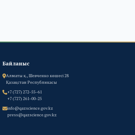
Байланыс
Алматы қ., Шевченко көшесі 28
Қазақстан Республикасы
+7 (727) 272‒55‒61
+7 (727) 261‒00‒25
info@qazscience.gov.kz
press@qazscience.gov.kz