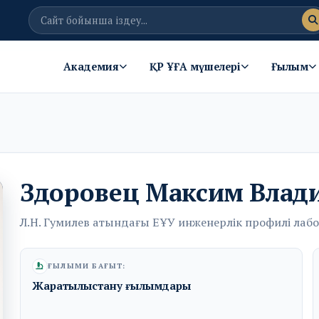
Академия
ҚР ҰҒА мүшелері
Ғылым
Здоровец Максим Влад
Л.Н. Гумилев атындағы ЕҰУ инженерлік профилі ла
ҒЫЛЫМИ БАҒЫТ:
Жаратылыстану ғылымдары