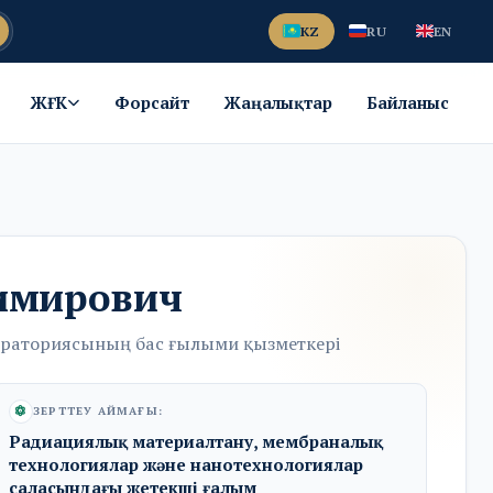
KZ
RU
EN
ЖҒК
Форсайт
Жаңалықтар
Байланыс
имирович
бораториясының бас ғылыми қызметкері
ЗЕРТТЕУ АЙМАҒЫ:
Радиациялық материалтану, мембраналық
технологиялар және нанотехнологиялар
саласындағы жетекші ғалым