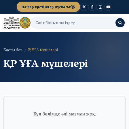
Нашар көретіндер нұсқасы
Басты бет
ҚР ҰҒА мүшелері
ҚР ҰҒА мүшелері
Бұл бөлімде әлі мазмұн жоқ.