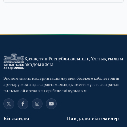
Қазақстан Республикасының Ұлттық ғылым
академиясы
Экономиканы модернизациялау мен бәсекеге қабілеттілігін
арттыру жолында сараптамалық қызметті жүзеге асыратын
ғылыми ой орталығы әрі беделді құрылым.
Біз жайлы
Пайдалы сілтемелер