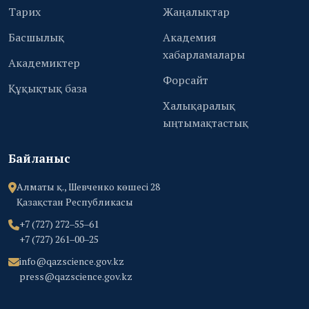
Тарих
Жаңалықтар
Басшылық
Академия
хабарламалары
Академиктер
Форсайт
Құқықтық база
Халықаралық
ыңтымақтастық
Байланыс
Алматы қ., Шевченко көшесі 28
Қазақстан Республикасы
+7 (727) 272‒55‒61
+7 (727) 261‒00‒25
info@qazscience.gov.kz
press@qazscience.gov.kz