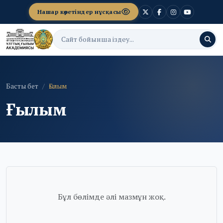
Нашар көретіндер нұсқасы
Басты бет
Ғылым
Ғылым
Бұл бөлімде әлі мазмұн жоқ.