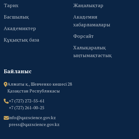
Тарих
Жаңалықтар
Басшылық
Академия
хабарламалары
Академиктер
Форсайт
Құқықтық база
Халықаралық
ыңтымақтастық
Байланыс
Алматы қ., Шевченко көшесі 28
Қазақстан Республикасы
+7 (727) 272‒55‒61
+7 (727) 261‒00‒25
info@qazscience.gov.kz
press@qazscience.gov.kz