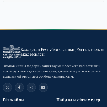
Қазақстан Республикасының Ұлттық ғылым
академиясы
Экономиканы модернизациялау мен бәсекеге қабілеттілігін
арттыру жолында сараптамалық қызметті жүзеге асыратын
ғылыми ой орталығы әрі беделді құрылым.
Біз жайлы
Пайдалы сілтемелер