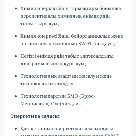
Химия өнеркәсібінің тармақтары бойынша
перспективалы химиялық өнімдердің
топтастырылуы;
Химия өнеркәсібінің, бейорганикалық және
органикалық химияның SWOT-талдауы;
Негізгі өнімдердің табыс ықтималдығы
диаграммасының құрылуы;
Технологиялық ағаштың жасалуы және
технологиялық талдау;
Технологиялардың БМО (Брюс-
Меррифилд-Охе) талдауы.
Энергетика саласы:
Қазақстанның энергетика саласындағы