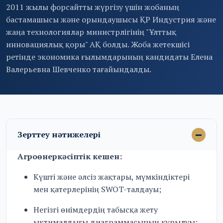
2011 жылы форсайтты жүргізу үшін жобаның
бастамашысы және орындаушысы ҚР Индустрия және
жаңа технологиялар министрлігінің "Ұлттық
инновациялық қоры" АҚ болды. Жоба жетекшісі
ретінде экономика ғылымдарының кандидаты Елена
Валерьевна Шевченко тағайындалды.
Зерттеу нәтижелері
Агроөнеркәсіптік кешен:
Күшті және әлсіз жақтары, мүмкіндіктері
мен қатерлерінің SWOT-талдауы;
Негізгі өнімдердің табысқа жету
ықтималдығы диаграммасының құрылуы;