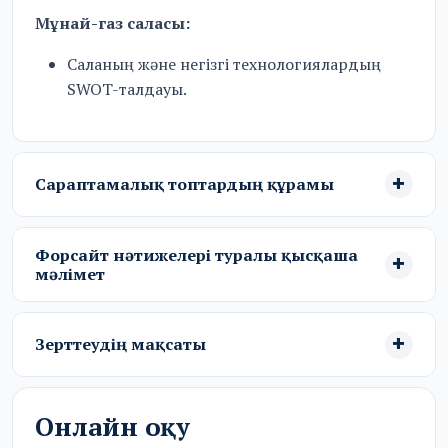
Мұнай-газ саласы:
Саланың және негізгі технологиялардың
SWOT-талдауы.
Сараптамалық топтардың құрамы
Форсайт нәтижелері туралы қысқаша
мәлімет
Зерттеудің мақсаты
Онлайн оқу