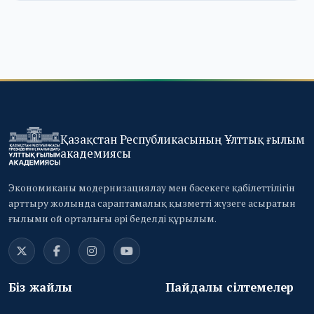
Қазақстан Республикасының Ұлттық ғылым
академиясы
Экономиканы модернизациялау мен бәсекеге қабілеттілігін
арттыру жолында сараптамалық қызметті жүзеге асыратын
ғылыми ой орталығы әрі беделді құрылым.
Біз жайлы
Пайдалы сілтемелер