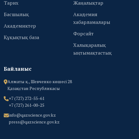
Тарих
Жаңалықтар
Басшылық
Академия
хабарламалары
Академиктер
Форсайт
Құқықтық база
Халықаралық
ыңтымақтастық
Байланыс
Алматы қ., Шевченко көшесі 28
Қазақстан Республикасы
+7 (727) 272‒55‒61
+7 (727) 261‒00‒25
info@qazscience.gov.kz
press@qazscience.gov.kz