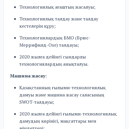
Технологиялық ағаштың жасалуы;
Технологиялық талдау және талдау
кестелерін құру;
Технологиялардың БМО (Брюс-
Меррифилд-Охе) талдауы;
2020 жылға дейінгі сындарлы
технологиялардың анықталуы.
Машина жасау:
Қазақстанның ғылыми-технологиялық
дамуы және машина жасау саласының
SWOT-талдауы;
2020 жылға дейінгі ғылыми-технологиялық
дамудың көрінісі, мақсаттары мен
міндеттері;