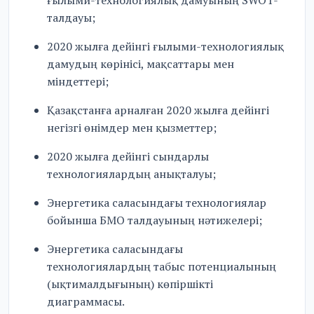
ғылыми-технологиялық дамуының SWOT-
талдауы;
2020 жылға дейінгі ғылыми-технологиялық
дамудың көрінісі, мақсаттары мен
міндеттері;
Қазақстанға арналған 2020 жылға дейінгі
негізгі өнімдер мен қызметтер;
2020 жылға дейінгі сындарлы
технологиялардың анықталуы;
Энергетика саласындағы технологиялар
бойынша БМО талдауының нәтижелері;
Энергетика саласындағы
технологиялардың табыс потенциалының
(ықтималдығының) көпіршікті
диаграммасы.