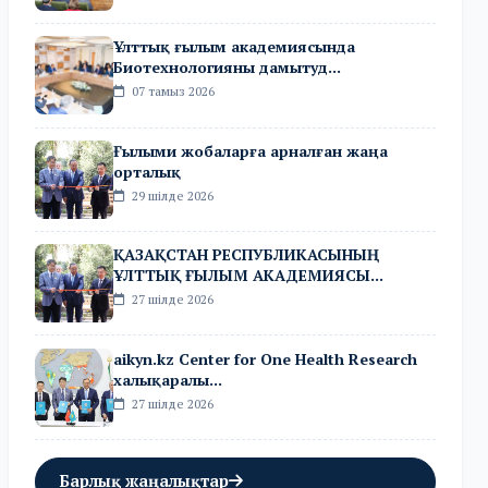
Ұлттық ғылым академиясында
Биотехнологияны дамытуд...
07 тамыз 2026
Ғылыми жобаларға арналған жаңа
орталық
29 шілде 2026
ҚАЗАҚСТАН РЕСПУБЛИКАСЫНЫҢ
ҰЛТТЫҚ ҒЫЛЫМ АКАДЕМИЯСЫ...
27 шілде 2026
aikyn.kz Center for One Health Research
халықаралы...
27 шілде 2026
Барлық жаңалықтар