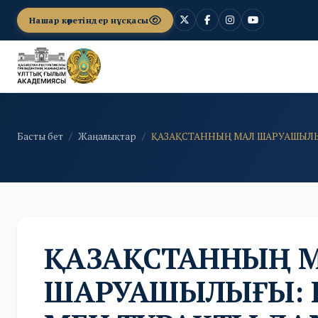
Нашар көретіндер нұсқасы
Басты бет
Жаңалықтар
ҚАЗАҚСТАННЫҢ МАЛ ШАРУАШЫЛЫҒ
ҚАЗАҚСТАННЫҢ 
ШАРУАШЫЛЫҒЫ: 