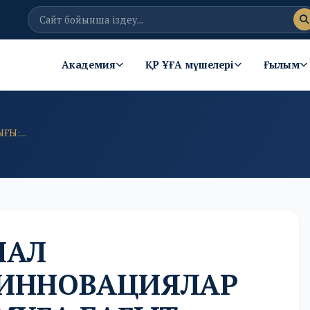
Академия
ҚР ҰҒА мүшелері
Ғылым
Ы:...
МАЛ
ИННОВАЦИЯЛАР