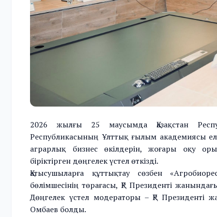
2026 жылғы 25 маусымда Қазақстан Респуб
Республикасының Ұлттық ғылым академиясы елі
аграрлық бизнес өкілдерін, жоғары оқу ор
біріктірген дөңгелек үстел өткізді.
Қатысушыларға құттықтау сөзбен «Агробиор
бөлімшесінің төрағасы, ҚР Президенті жанындағы
Дөңгелек үстел модераторы – ҚР Президенті ж
Омбаев болды.