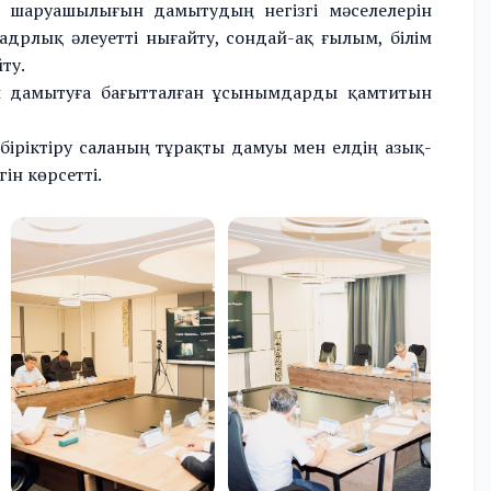
 шаруашылығын дамытудың негізгі мәселелерін
адрлық әлеуетті нығайту, сондай-ақ ғылым, білім
ту.
 дамытуға бағытталған ұсынымдарды қамтитын
іріктіру саланың тұрақты дамуы мен елдің азық-
гін көрсетті.