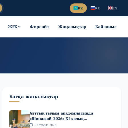
KZ
RU
EN
ЖҒК
Форсайт
Жаңалықтар
Байланыс
Басқа жаңалықтар
Ұлттық ғылым академиясында
«Шипажай-2026» XI халық...
07 тамыз 2026