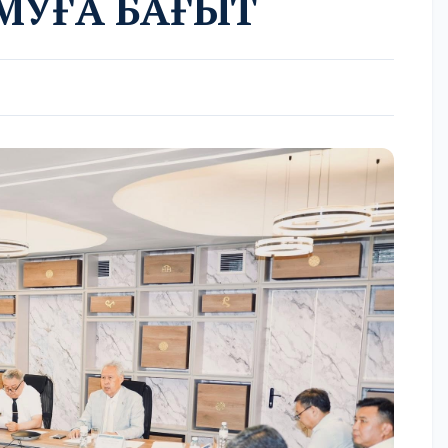
МУҒА БАҒЫТ