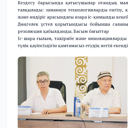
Кездесу барысында қатысушылар отандық мал
талқылады: заманауи технологияларды енгізу, к
және өндіріс арасындағы өзара іс-қимылды кеңей
Дөңгелек үстел қорытындысы бойынша саланы
резолюция қабылданды. Басым бағыттар
Іс-шара ғылым, тәжірибе және инновацияларды б
түлік қауіпсіздігін қамтамасыз етудің негізі екенді