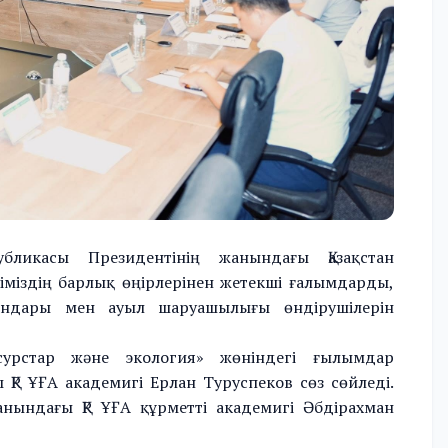
ликасы Президентінің жанындағы Қазақстан
міздің барлық өңірлерінен жетекші ғалымдарды,
ындары мен ауыл шаруашылығы өндірушілерін
есурстар және экология» жөніндегі ғылымдар
 ҚР ҰҒА академигі Ерлан Туруспеков сөз сөйледі.
анындағы ҚР ҰҒА құрметті академигі Әбдірахман