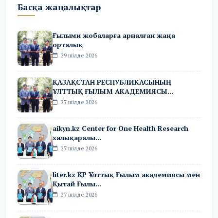
Басқа жаңалықтар
Ғылыми жобаларға арналған жаңа
орталық
29 шілде 2026
ҚАЗАҚСТАН РЕСПУБЛИКАСЫНЫҢ
ҰЛТТЫҚ ҒЫЛЫМ АКАДЕМИЯСЫ...
27 шілде 2026
aikyn.kz Center for One Health Research
халықаралы...
27 шілде 2026
liter.kz ҚР Ұлттық Ғылым академиясы мен
Қытай Ғылы...
27 шілде 2026