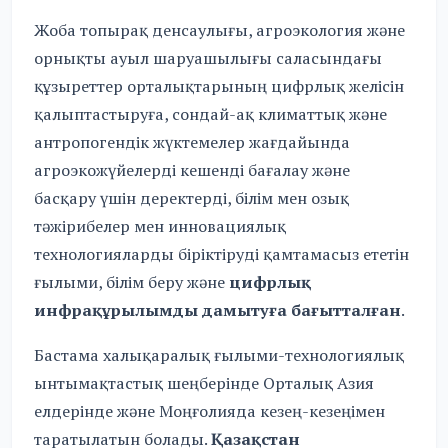
Жоба топырақ денсаулығы, агроэкология және
орнықты ауыл шаруашылығы саласындағы
құзыреттер орталықтарының цифрлық желісін
қалыптастыруға, сондай-ақ климаттық және
антропогендік жүктемелер жағдайында
агроэкожүйелерді кешенді бағалау және
басқару үшін деректерді, білім мен озық
тәжірибелер мен инновациялық
технологияларды біріктіруді қамтамасыз ететін
ғылыми, білім беру және
цифрлық
инфрақұрылымды дамытуға бағытталған
.
Бастама халықаралық ғылыми-технологиялық
ынтымақтастық шеңберінде Орталық Азия
елдерінде және Моңғолияда кезең-кезеңімен
таратылатын болады.
Қазақстан