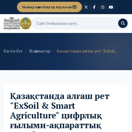
Нашар көретіндер нұсқасы
Басты бет
Жаңалықтар
Қазақстанда алғаш рет "ExSoil...
Қазақстанда алғаш рет
"ExSoil & Smart
Agriculture" цифрлық
ғылыми-ақпараттық