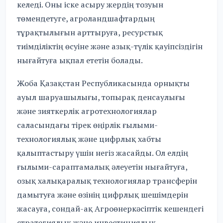
келеді. Оны іске асыру жердің тозуын
төмендетуге, агроландшафтардың
тұрақтылығын арттыруға, ресурстық
тиімділіктің өсуіне және азық-түлік қауіпсіздігін
нығайтуға ықпал ететін болады.
Жоба Қазақстан Республикасында орнықты
ауыл шаруашылығы, топырақ денсаулығы
және зияткерлік агротехнологиялар
саласындағы тірек өңірлік ғылыми-
технологиялық және цифрлық хабты
қалыптастыру үшін негіз жасайды. Ол елдің
ғылыми-сараптамалық әлеуетін нығайтуға,
озық халықаралық технологиялар трансферін
дамытуға және өзінің цифрлық шешімдерін
жасауға, сондай-ақ Агроөнеркәсіптік кешендегі
стратегиялық және инвестициялық