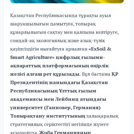
Қазақстан Республикасында тұрақты ауыл
шаруашылығын дамытуға, топырақ
құнарлылығын сақтау мен қалпына келтіруге,
сондай-ақ экологиялық және азық-түлік
қауіпсіздігін нығайтуға арналған
«ExSoil &
Smart Agriculture» цифрлық ғылыми-
ақпараттық платформасының өңірлік
желісі алғаш рет құрылады.
Бұл бастама
ҚР
Президентінің жанындағы Қазақстан
Республикасының Ұлттық ғылым
академиясы мен Лейбниц атындағы
университет (Ганновер, Германия)
Топырақтану институтының
халықаралық
стратегиялық серіктестігі негізінде жүзеге
асырылуда.
Жоба Германияның