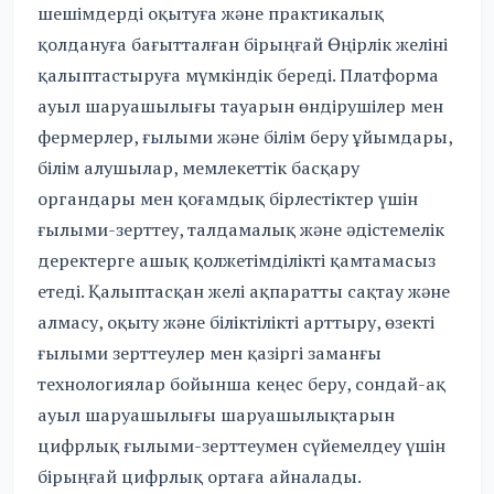
шешімдерді оқытуға және практикалық
қолдануға бағытталған бірыңғай Өңірлік желіні
қалыптастыруға мүмкіндік береді. Платформа
ауыл шаруашылығы тауарын өндірушілер мен
фермерлер, ғылыми және білім беру ұйымдары,
білім алушылар, мемлекеттік басқару
органдары мен қоғамдық бірлестіктер үшін
ғылыми-зерттеу, талдамалық және әдістемелік
деректерге ашық қолжетімділікті қамтамасыз
етеді. Қалыптасқан желі ақпаратты сақтау және
алмасу, оқыту және біліктілікті арттыру, өзекті
ғылыми зерттеулер мен қазіргі заманғы
технологиялар бойынша кеңес беру, сондай-ақ
ауыл шаруашылығы шаруашылықтарын
цифрлық ғылыми-зерттеумен сүйемелдеу үшін
бірыңғай цифрлық ортаға айналады.