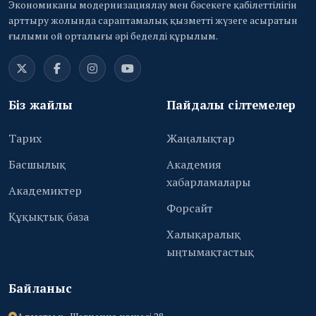
Экономиканы модернизациялау мен бәсекеге қабілеттілігін
арттыру жолында сараптамалық қызметті жүзеге асыратын
ғылыми ой орталығы әрі беделді құрылым.
Біз жайлы
Пайдалы сілтемелер
Тарих
Жаңалықтар
Басшылық
Академия
хабарламалары
Академиктер
Форсайт
Құқықтық база
Халықаралық
ыңтымақтастық
Байланыс