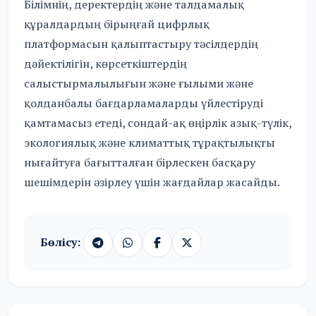
Білімнің, деректердің және талдамалық
құралдардың бірыңғай цифрлық
платформасын қалыптастыру тәсілдердің
дәйектілігін, көрсеткіштердің
салыстырмалылығын және ғылыми және
қолданбалы бағдарламаларды үйлестіруді
қамтамасыз етеді, сондай-ақ өңірлік азық-түлік,
экологиялық және климаттық тұрақтылықты
нығайтуға бағытталған бірлескен басқару
шешімдерін әзірлеу үшін жағдайлар жасайды.
Бөлісу: