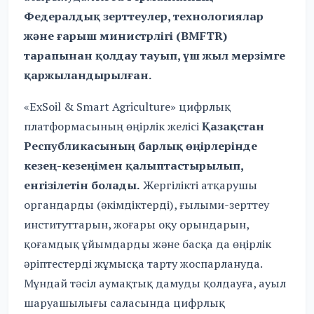
Федералдық зерттеулер, технологиялар
және ғарыш министрлігі (BMFTR)
тарапынан қолдау тауып, үш жыл мерзімге
қаржыландырылған.
«ExSoil & Smart Agriculture» цифрлық
платформасының өңірлік желісі
Қазақстан
Республикасының барлық өңірлерінде
кезең-кезеңімен қалыптастырылып,
енгізілетін болады.
Жергілікті атқарушы
органдарды (әкімдіктерді), ғылыми-зерттеу
институттарын, жоғары оқу орындарын,
қоғамдық ұйымдарды және басқа да өңірлік
әріптестерді жұмысқа тарту жоспарлануда.
Мұндай тәсіл аумақтық дамуды қолдауға, ауыл
шаруашылығы саласында цифрлық