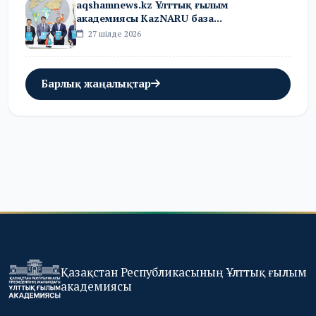
aqshamnews.kz Ұлттық ғылым
академиясы KazNARU база...
27 шілде 2026
Барлық жаңалықтар
Қазақстан Республикасының Ұлттық ғылым
академиясы