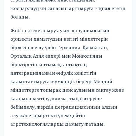
жоспарлаудың сапасын арттыруға ықпал ететін
болады.
Жобаны іске асыру ауыл шаруашылығын
орнықты дамытудың негізгі міндеттерін
бірлесіп шешу үшін Германия, Қазақстан,
Орталық Азия елдері мен Моңғолияны
біріктіретін ынтымақтастықтың
интеграцияланған өңірлік кеңістігін
қалыптастыруға мүмкіндік береді. Мұндай
міндеттерге топырақ денсаулығын сақтау және
қалпына келтіру, климаттың өзгеруіне
бейімделу, жердің деградациясының алдын
алу және көміртекті үнемдейтін
агротехнологияларды дамыту жатады.