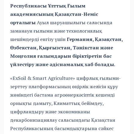
Республикасы Ұлттық Ғылым
академиясының Қазақстан-Неміс
орталығы
Ауыл шаруашылығы саласында
заманауи ғылыми және технологиялық
шешімдерді енгізу үшін
Германия, Қазақстан,
Өзбекстан, Қырғызстан, Тәжікстан және
Моңғолия
ғалымдарын біріктіретін бас
үйлестіру және әдіснамалық хаб болады.
«ExSoil & Smart Agriculture» цифрлық ғылыми-
зерттеу платформасының өңірлік желісін құру
жөніндегі бастама агроөнеркәсіптік кешенді
орнықты дамыту, Климаттық бейімдеу,
цифрландыру және экономиканы
декарбонизациялау саласындағы Қазақстан
Республикасының басымдықтарына сәйкес