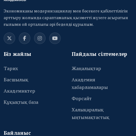
Экономиканы модернизациялау мен бәсекеге қабілеттілігін
арттыру жолында сараптамалық қызметті жүзеге асыратын
ғылыми ой орталығы әрі беделді құрылым.
Біз жайлы
Пайдалы сілтемелер
Тарих
Жаңалықтар
Басшылық
Академия
хабарламалары
Академиктер
Форсайт
Құқықтық база
Халықаралық
ыңтымақтастық
Байланыс