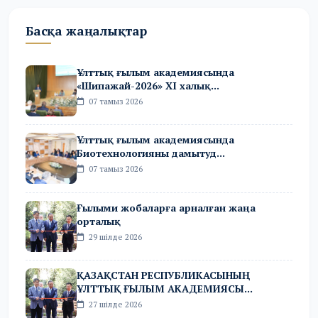
Басқа жаңалықтар
Ұлттық ғылым академиясында
«Шипажай-2026» XI халық...
07 тамыз 2026
Ұлттық ғылым академиясында
Биотехнологияны дамытуд...
07 тамыз 2026
Ғылыми жобаларға арналған жаңа
орталық
29 шілде 2026
ҚАЗАҚСТАН РЕСПУБЛИКАСЫНЫҢ
ҰЛТТЫҚ ҒЫЛЫМ АКАДЕМИЯСЫ...
27 шілде 2026