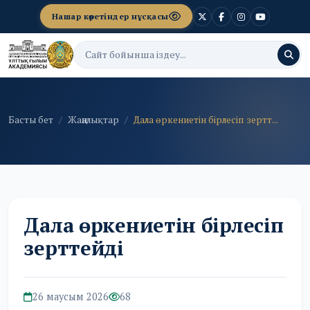
Нашар көретіндер нұсқасы
Басты бет
Жаңалықтар
Дала өркениетін бірлесіп зертт...
Дала өркениетін бірлесіп
зерттейді
26 маусым 2026
68