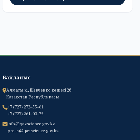
Байланыс
Алматы қ., Шевченко көшесі 28
Қазақстан Республикасы
+7 (727) 272‒55‒61
+7 (727) 261‒00‒25
info@qazscience.gov.kz
press@qazscience.gov.kz