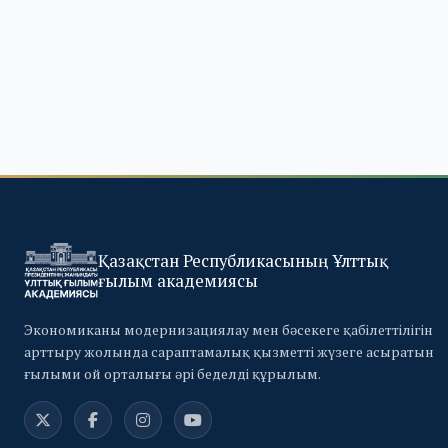
Қазақстан Республикасының Ұлттық
ғылым академиясы
Экономиканы модернизациялау мен бәсекеге қабілеттілігін
арттыру жолында сараптамалық қызметті жүзеге асыратын
ғылыми ой орталығы әрі беделді құрылым.