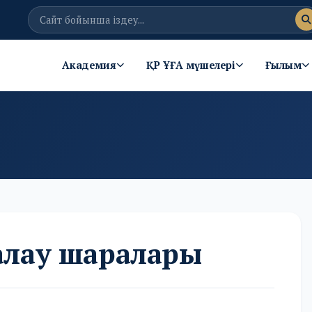
Академия
ҚР ҰҒА мүшелері
Ғылым
лау шаралары