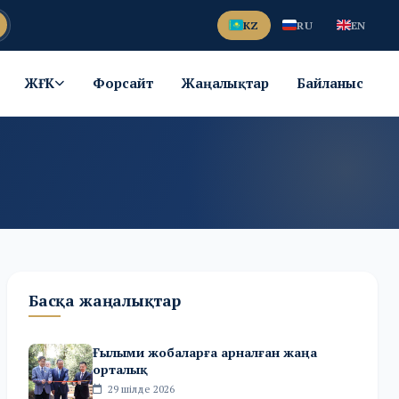
KZ
RU
EN
ЖҒК
Форсайт
Жаңалықтар
Байланыс
Басқа жаңалықтар
Ғылыми жобаларға арналған жаңа
орталық
29 шілде 2026