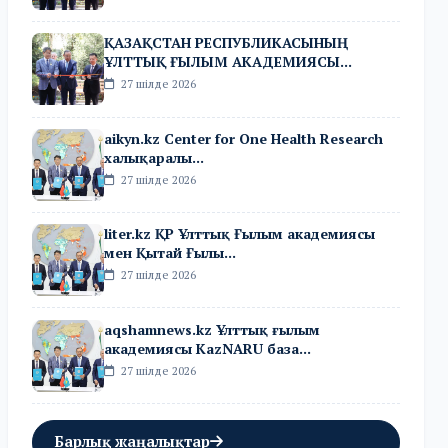
ҚАЗАҚСТАН РЕСПУБЛИКАСЫНЫҢ
ҰЛТТЫҚ ҒЫЛЫМ АКАДЕМИЯСЫ...
27 шілде 2026
aikyn.kz Center for One Health Research
халықаралы...
27 шілде 2026
liter.kz ҚР Ұлттық Ғылым академиясы
мен Қытай Ғылы...
27 шілде 2026
aqshamnews.kz Ұлттық ғылым
академиясы KazNARU база...
27 шілде 2026
Барлық жаңалықтар