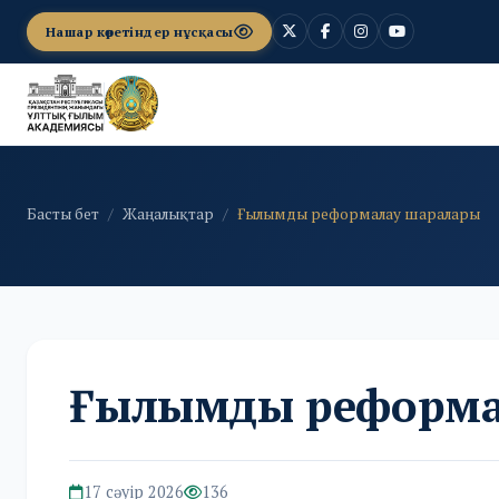
Нашар көретіндер нұсқасы
Басты бет
Жаңалықтар
Ғылымды реформалау шаралары
Ғылымды реформа
17 сәуір 2026
136