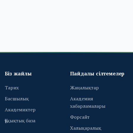
Біз жайлы
Пайдалы сілтемелер
Тарих
Жаңалықтар
Басшылық
Академия
хабарламалары
Академиктер
Форсайт
Құқықтық база
Халықаралық