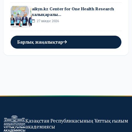
aikyn.kz Center for One Health Research
халықаралы...
27 шілде 2026
Барлық жаңалықтар
Қазақстан Республикасының Ұлттық ғылым
академиясы