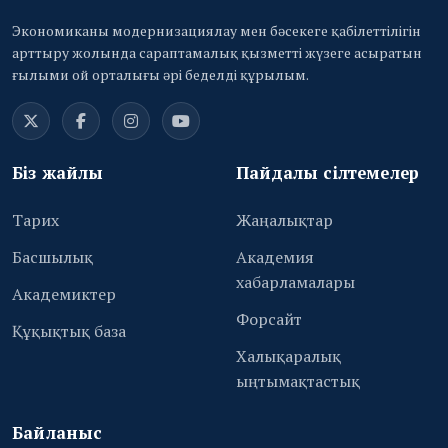
Экономиканы модернизациялау мен бәсекеге қабілеттілігін
арттыру жолында сараптамалық қызметті жүзеге асыратын
ғылыми ой орталығы әрі беделді құрылым.
Біз жайлы
Пайдалы сілтемелер
Тарих
Жаңалықтар
Басшылық
Академия
хабарламалары
Академиктер
Форсайт
Құқықтық база
Халықаралық
ыңтымақтастық
Байланыс