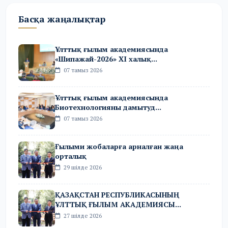
Басқа жаңалықтар
Ұлттық ғылым академиясында
«Шипажай-2026» XI халық...
07 тамыз 2026
Ұлттық ғылым академиясында
Биотехнологияны дамытуд...
07 тамыз 2026
Ғылыми жобаларға арналған жаңа
орталық
29 шілде 2026
ҚАЗАҚСТАН РЕСПУБЛИКАСЫНЫҢ
ҰЛТТЫҚ ҒЫЛЫМ АКАДЕМИЯСЫ...
27 шілде 2026