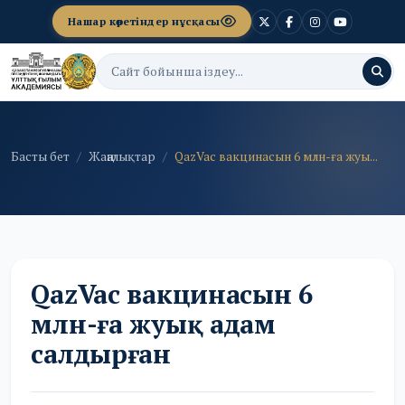
Нашар көретіндер нұсқасы
Басты бет
Жаңалықтар
QazVac вакцинасын 6 млн-ға жуы...
QazVac вакцинасын 6
млн-ға жуық адам
салдырған