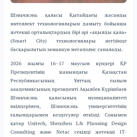
Шэньчжэнь қаласы Қытайдағы жасанды
интеллект технологияларын дамыту бойынша
жетекші орталықтардың бірі әрі «ақылды қала»
(Smart City) технологиялары негізінде
басқарылатын заманауи мегаполис саналады.
2026 жылғы 16–17 маусым күндері ҚР
Президентінің жанындағы Қазақстан
Республикасының Ұлттық ғылым
академиясының президенті Ақылбек Күрішбаев
Шэньчжэнь қаласының муниципалитеті
өкілдерімен, Шэньчжэнь университетінің
ғалымдарымен кездесулер өткізді. Сонымен
қатар Unitech, Shenzhen L& Planning Design
Consulting және Netac секілді жетекші IT-