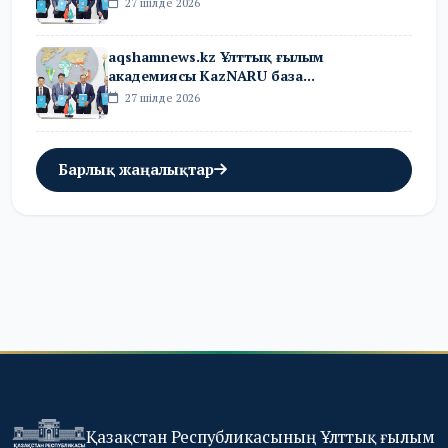
27 шілде 2026
aqshamnews.kz Ұлттық ғылым
академиясы KazNARU база...
27 шілде 2026
Барлық жаңалықтар
Қазақстан Республикасының Ұлттық ғылым