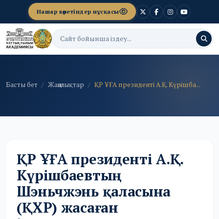
Нашар көретіндер нұсқасы
Басты бет
Жаңалықтар
ҚР ҰҒА президенті А.Қ. Күрішба...
ҚР ҰҒА президенті А.Қ.
Күрішбаевтың
Шэньчжэнь қаласына
(ҚХР) жасаған