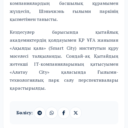
компаниялардың басшылық құрамымен
жүздесіп, Шэньчжэнь ғылыми паркінің
қызметімен танысты.
Кездесулер барысында қытайлық
академиктердің қолдауымен ҚР ҰҒА жанынан
«Ақылды қала» (Smart City) институтын құру
мәселесі талқыланды. Сондай-ақ Қытайдың
жетекші IT-компанияларының қатысуымен
«Алатау City» қаласында Ғылыми-
технологиялық парк салу перспективалары
қарастырылды.
Бөлісу: