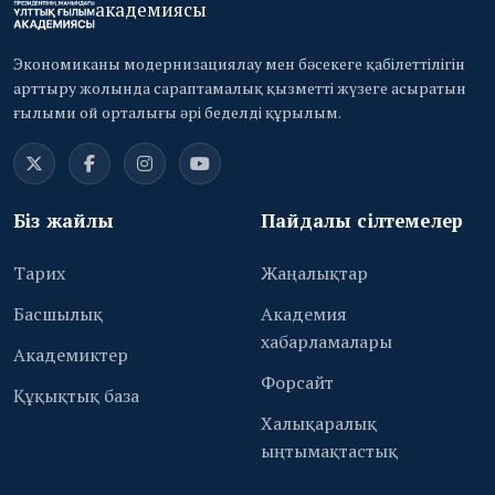
академиясы
Экономиканы модернизациялау мен бәсекеге қабілеттілігін
арттыру жолында сараптамалық қызметті жүзеге асыратын
ғылыми ой орталығы әрі беделді құрылым.
Біз жайлы
Пайдалы сілтемелер
Тарих
Жаңалықтар
Басшылық
Академия
хабарламалары
Академиктер
Форсайт
Құқықтық база
Халықаралық
ыңтымақтастық