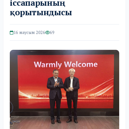
іссапарының
қорытындысы
16 маусым 2026
69