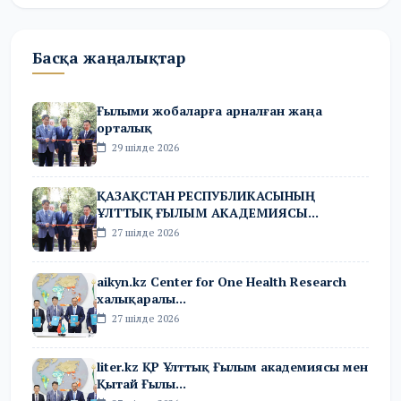
Басқа жаңалықтар
Ғылыми жобаларға арналған жаңа
орталық
29 шілде 2026
ҚАЗАҚСТАН РЕСПУБЛИКАСЫНЫҢ
ҰЛТТЫҚ ҒЫЛЫМ АКАДЕМИЯСЫ...
27 шілде 2026
aikyn.kz Center for One Health Research
халықаралы...
27 шілде 2026
liter.kz ҚР Ұлттық Ғылым академиясы мен
Қытай Ғылы...