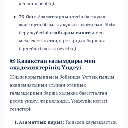
кепілдік берілді.
33-бап:
Азаматтардың тегін бастауыш
және орта білім алу құқығы сақталып, білім
беру жүйесінің
зайырлы сипаты
мен
мемлекеттік стандарттардың баршаға
бірдейлігі нақты бекітілді.
📜 Қазақстан ғалымдары мен
академиктерінің Үндеуі
Жиын қорытындысы бойынша Ұлттық ғылым
академиясының атынан отандық
ғалымдардың барша халыққа бағытталған
ресми үндеуі жарияланды. Үндеудің негізгі
тезистері:
Азаматтық парыз:
Ғылыми қауымдастық