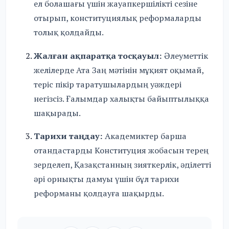
ел болашағы үшін жауапкершілікті сезіне
отырып, конституциялық реформаларды
толық қолдайды.
Жалған ақпаратқа тосқауыл:
Әлеуметтік
желілерде Ата Заң мәтінін мұқият оқымай,
теріс пікір таратушылардың уәждері
негізсіз. Ғалымдар халықты байыптылыққа
шақырады.
Тарихи таңдау:
Академиктер барша
отандастарды Конституция жобасын терең
зерделеп, Қазақстанның зияткерлік, әділетті
әрі орнықты дамуы үшін бұл тарихи
реформаны қолдауға шақырды.