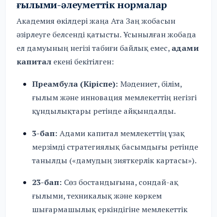
ғылыми-әлеуметтік нормалар
Академия өкілдері жаңа Ата Заң жобасын
әзірлеуге белсенді қатысты. Ұсынылған жобада
ел дамуының негізі табиғи байлық емес,
адами
капитал
екені бекітілген:
Преамбула (Кіріспе):
Мәдениет, білім,
ғылым және инновация мемлекеттің негізгі
құндылықтары ретінде айқындалды.
3-бап:
Адами капитал мемлекеттің ұзақ
мерзімді стратегиялық басымдығы ретінде
танылды («дамудың зияткерлік картасы»).
23-бап:
Сөз бостандығына, сондай-ақ
ғылыми, техникалық және көркем
шығармашылық еркіндігіне мемлекеттік