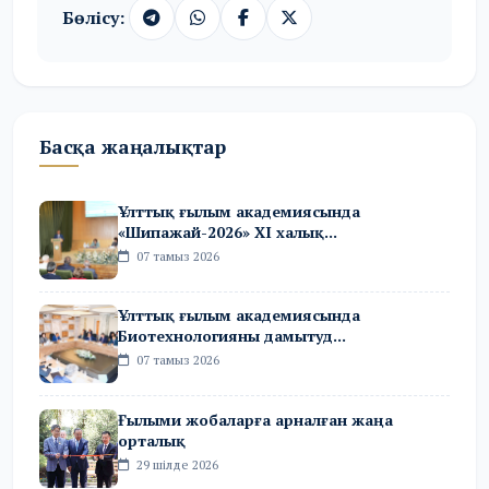
Бөлісу:
Басқа жаңалықтар
Ұлттық ғылым академиясында
«Шипажай-2026» XI халық...
07 тамыз 2026
Ұлттық ғылым академиясында
Биотехнологияны дамытуд...
07 тамыз 2026
Ғылыми жобаларға арналған жаңа
орталық
29 шілде 2026