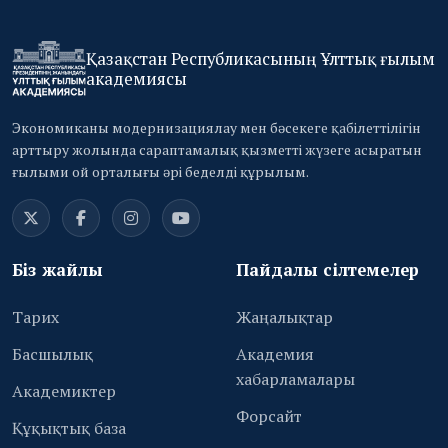
Қазақстан Республикасының Ұлттық ғылым
академиясы
Экономиканы модернизациялау мен бәсекеге қабілеттілігін
арттыру жолында сараптамалық қызметті жүзеге асыратын
ғылыми ой орталығы әрі беделді құрылым.
Біз жайлы
Пайдалы сілтемелер
Тарих
Жаңалықтар
Басшылық
Академия
хабарламалары
Академиктер
Форсайт
Құқықтық база