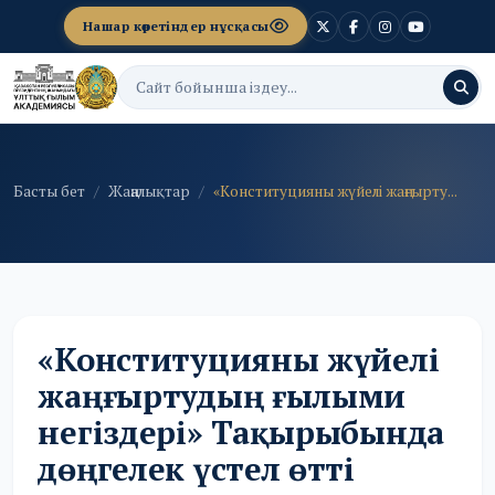
Нашар көретіндер нұсқасы
Басты бет
Жаңалықтар
«Конституцияны жүйелі жаңғырту...
«Конституцияны жүйелі
жаңғыртудың ғылыми
негіздері» Тақырыбында
дөңгелек үстел өтті