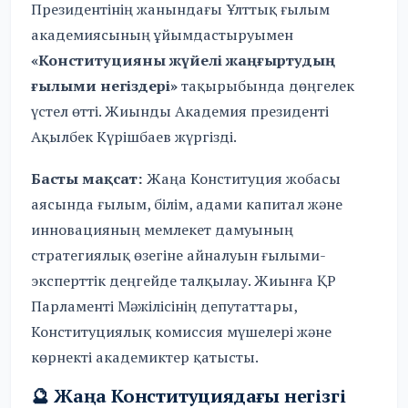
Президентінің жанындағы Ұлттық ғылым
академиясының ұйымдастыруымен
«Конституцияны жүйелі жаңғыртудың
ғылыми негіздері»
тақырыбында дөңгелек
үстел өтті. Жиынды Академия президенті
Ақылбек Күрішбаев жүргізді.
Басты мақсат:
Жаңа Конституция жобасы
аясында ғылым, білім, адами капитал және
инновацияның мемлекет дамуының
стратегиялық өзегіне айналуын ғылыми-
эксперттік деңгейде талқылау. Жиынға ҚР
Парламенті Мәжілісінің депутаттары,
Конституциялық комиссия мүшелері және
көрнекті академиктер қатысты.
🔮 Жаңа Конституциядағы негізгі