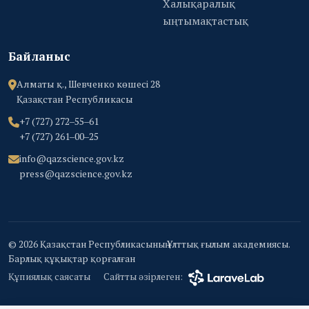
Халықаралық
ыңтымақтастық
Байланыс
Алматы қ., Шевченко көшесі 28
Қазақстан Республикасы
+7 (727) 272‒55‒61
+7 (727) 261‒00‒25
info@qazscience.gov.kz
press@qazscience.gov.kz
© 2026 Қазақстан Республикасының Ұлттық ғылым академиясы.
Барлық құқықтар қорғалған
Құпиялық саясаты
Сайтты әзірлеген: