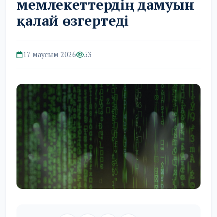
мемлекеттердің дамуын
қалай өзгертеді
17 маусым 2026
53