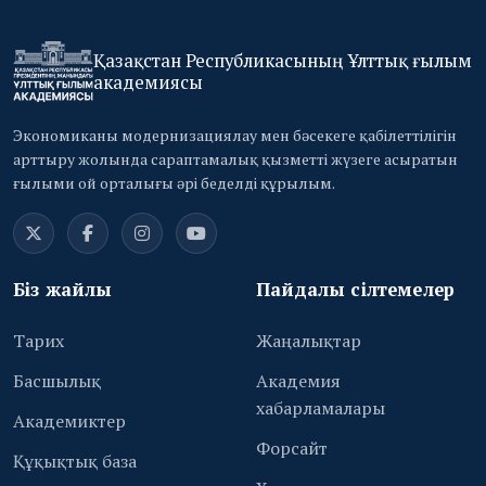
Қазақстан Республикасының Ұлттық ғылым
академиясы
Экономиканы модернизациялау мен бәсекеге қабілеттілігін
арттыру жолында сараптамалық қызметті жүзеге асыратын
ғылыми ой орталығы әрі беделді құрылым.
Біз жайлы
Пайдалы сілтемелер
Тарих
Жаңалықтар
Басшылық
Академия
хабарламалары
Академиктер
Форсайт
Құқықтық база