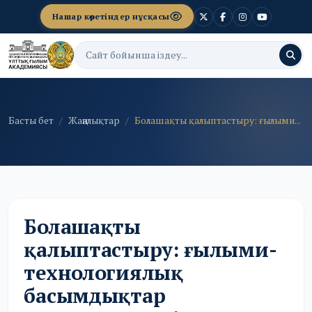
Нашар көретіндер нұсқасы
Басты бет
Жаңалықтар
Болашақты қалыптастыру: ғылыми...
Болашақты
қалыптастыру: ғылыми-
технологиялық
басымдықтар