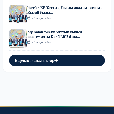
liter.kz ҚР Ұлттық Ғылым академиясы мен
Қытай Ғылы...
27 шілде 2026
aqshamnews.kz Ұлттық ғылым
академиясы KazNARU база...
27 шілде 2026
Барлық жаңалықтар