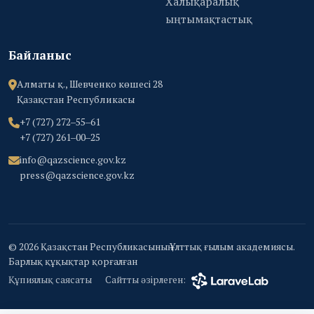
Халықаралық
ыңтымақтастық
Байланыс
Алматы қ., Шевченко көшесі 28
Қазақстан Республикасы
+7 (727) 272‒55‒61
+7 (727) 261‒00‒25
info@qazscience.gov.kz
press@qazscience.gov.kz
© 2026 Қазақстан Республикасының Ұлттық ғылым академиясы.
Барлық құқықтар қорғалған
Құпиялық саясаты
Сайтты әзірлеген: