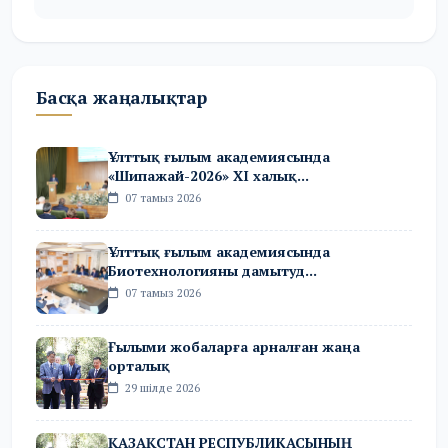
Басқа жаңалықтар
Ұлттық ғылым академиясында
«Шипажай-2026» XI халық...
07 тамыз 2026
Ұлттық ғылым академиясында
Биотехнологияны дамытуд...
07 тамыз 2026
Ғылыми жобаларға арналған жаңа
орталық
29 шілде 2026
ҚАЗАҚСТАН РЕСПУБЛИКАСЫНЫҢ