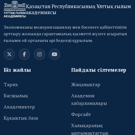
Қазақстан Республикасының Ұлттық ғылым
академиясы
Экономиканы модернизациялау мен бәсекеге қабілеттілігін
арттыру жолында сараптамалық қызметті жүзеге асыратын
ғылыми ой орталығы әрі беделді құрылым.
Біз жайлы
Пайдалы сілтемелер
Тарих
Жаңалықтар
Басшылық
Академия
хабарламалары
Академиктер
Форсайт
Құқықтық база
Халықаралық
ыңтымақтастық