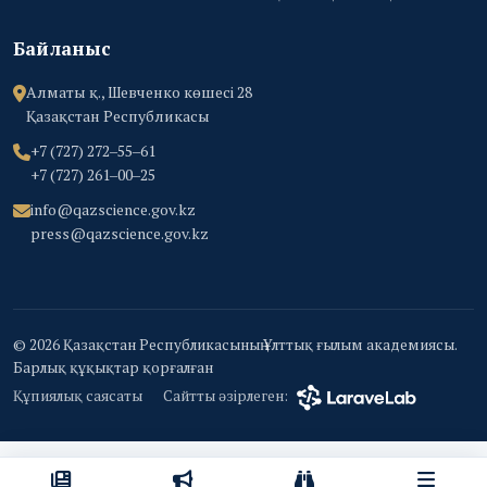
Байланыс
Алматы қ., Шевченко көшесі 28
Қазақстан Республикасы
+7 (727) 272‒55‒61
+7 (727) 261‒00‒25
info@qazscience.gov.kz
press@qazscience.gov.kz
© 2026 Қазақстан Республикасының Ұлттық ғылым академиясы.
Барлық құқықтар қорғалған
Құпиялық саясаты
Сайтты әзірлеген: