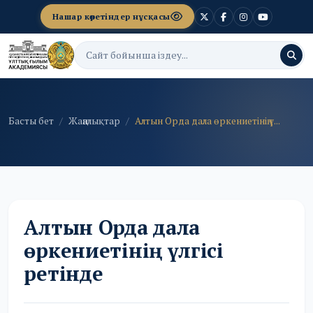
Нашар көретіндер нұсқасы
Басты бет
Жаңалықтар
Алтын Орда дала өркениетінің ү...
Алтын Орда дала
өркениетінің үлгісі
ретінде