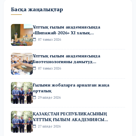
Басқа жаңалықтар
Ұлттық ғылым академиясында
«Шипажай-2026» XI халық...
07 тамыз 2026
Ұлттық ғылым академиясында
Биотехнологияны дамытуд...
07 тамыз 2026
Ғылыми жобаларға арналған жаңа
орталық
29 шілде 2026
ҚАЗАҚСТАН РЕСПУБЛИКАСЫНЫҢ
ҰЛТТЫҚ ҒЫЛЫМ АКАДЕМИЯСЫ...
27 шілде 2026