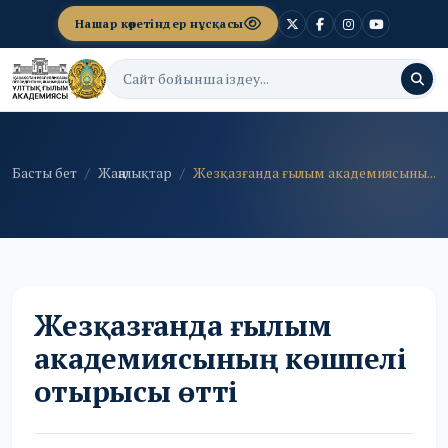
Нашар көретіндер нұсқасы
Басты бет
Жаңалықтар
Жезқазғанда ғылым академиясыны...
Жезқазғанда ғылым
академиясының көшпелі
отырысы өтті