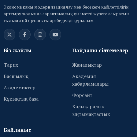
Экономиканы модернизациялау мен бәсекеге қабілеттілігін
арттыру жолында сараптамалық қызметті жүзеге асыратын
ғылыми ой орталығы әрі беделді құрылым.
Біз жайлы
Пайдалы сілтемелер
Тарих
Жаңалықтар
Басшылық
Академия
хабарламалары
Академиктер
Форсайт
Құқықтық база
Халықаралық
ыңтымақтастық
Байланыс