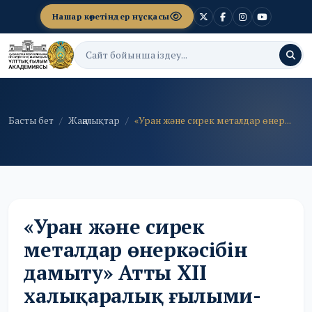
Нашар көретіндер нұсқасы
Басты бет
Жаңалықтар
«Уран және сирек металдар өнер...
«Уран және сирек
металдар өнеркәсібін
дамыту» Атты XII
халықаралық ғылыми-