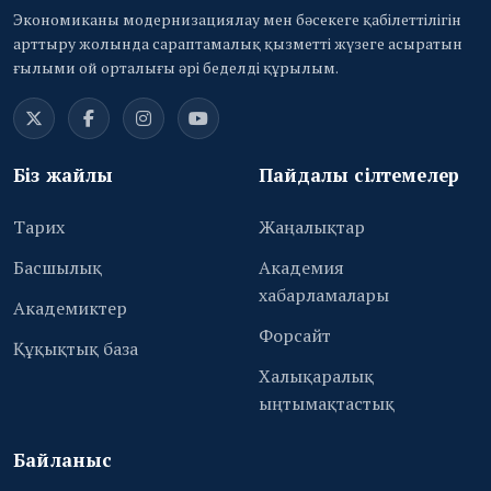
Экономиканы модернизациялау мен бәсекеге қабілеттілігін
арттыру жолында сараптамалық қызметті жүзеге асыратын
ғылыми ой орталығы әрі беделді құрылым.
Біз жайлы
Пайдалы сілтемелер
Тарих
Жаңалықтар
Басшылық
Академия
хабарламалары
Академиктер
Форсайт
Құқықтық база
Халықаралық
ыңтымақтастық
Байланыс