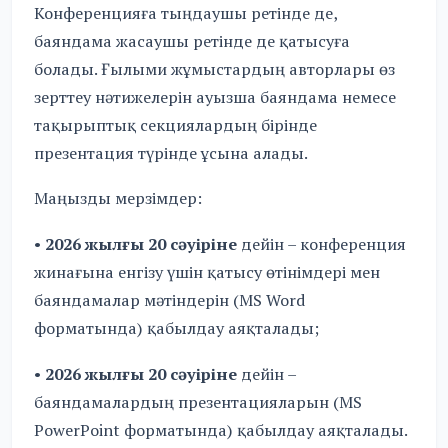
Конференцияға тыңдаушы ретінде де,
баяндама жасаушы ретінде де қатысуға
болады. Ғылыми жұмыстардың авторлары өз
зерттеу нәтижелерін ауызша баяндама немесе
тақырыптық секциялардың бірінде
презентация түрінде ұсына алады.
Маңызды мерзімдер:
•
2026 жылғы 20 сәуіріне
дейін – конференция
жинағына енгізу үшін қатысу өтінімдері мен
баяндамалар мәтіндерін (MS Word
форматында) қабылдау аяқталады;
•
2026 жылғы 20 сәуіріне
дейін –
баяндамалардың презентацияларын (MS
PowerPoint форматында) қабылдау аяқталады.