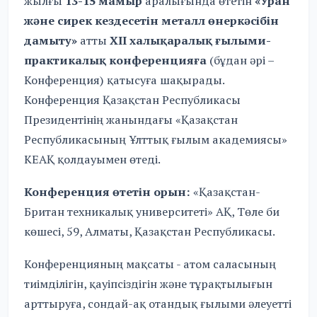
жылғы
13-15 мамыр
аралығында өтетін
«Уран
және сирек кездесетін металл өнеркәсібін
дамыту»
атты
XII халықаралық ғылыми-
практикалық конференцияға
(бұдан әрі –
Конференция) қатысуға шақырады.
Конференция Қазақстан Республикасы
Президентінің жанындағы «Қазақстан
Республикасының Ұлттық ғылым академиясы»
КЕАҚ қолдауымен өтеді.
Конференция өтетін орын:
«Қазақстан-
Британ техникалық университеті» АҚ, Төле би
көшесі, 59, Алматы, Қазақстан Республикасы.
Конференцияның мақсаты - атом саласының
тиімділігін, қауіпсіздігін және тұрақтылығын
арттыруға, сондай-ақ отандық ғылыми әлеуетті