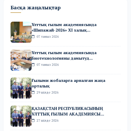
Басқа жаңалықтар
Ұлттық ғылым академиясында
«Шипажай-2026» XI халық...
07 тамыз 2026
Ұлттық ғылым академиясында
Биотехнологияны дамытуд...
07 тамыз 2026
Ғылыми жобаларға арналған жаңа
орталық
29 шілде 2026
ҚАЗАҚСТАН РЕСПУБЛИКАСЫНЫҢ
ҰЛТТЫҚ ҒЫЛЫМ АКАДЕМИЯСЫ...
27 шілде 2026