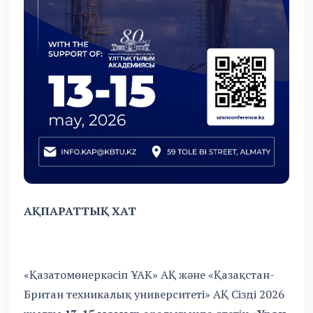
АҚПАРАТТЫҚ ХАТ
«Қазатомөнеркәсіп ҰАК» АҚ және «Қазақстан-
Британ техникалық университеті» АҚ Сізді 2026