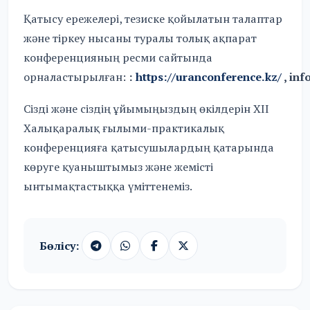
Қатысу ережелері, тезиске қойылатын талаптар
және тіркеу нысаны туралы толық ақпарат
конференцияның ресми сайтында
орналастырылған:
:
https://uranconference.kz/
,
inf
Сізді және сіздің ұйымыңыздың өкілдерін XII
Халықаралық ғылыми-практикалық
конференцияға қатысушылардың қатарында
көруге қуаныштымыз және жемісті
ынтымақтастыққа үміттенеміз.
Бөлісу: