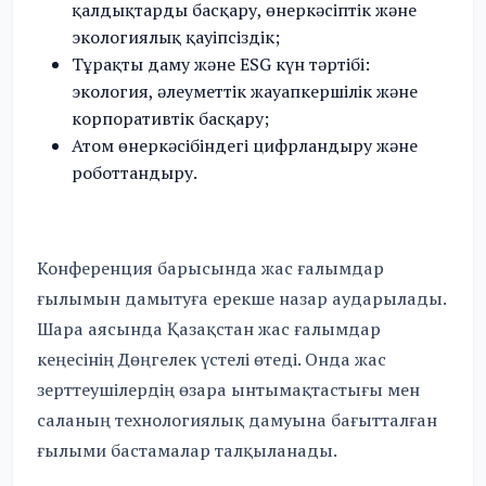
қалдықтарды басқару, өнеркәсіптік және
экологиялық қауіпсіздік;
Тұрақты даму және ESG күн тәртібі:
экология, әлеуметтік жауапкершілік және
корпоративтік басқару;
Атом өнеркәсібіндегі цифрландыру және
роботтандыру.
Конференция барысында жас ғалымдар
ғылымын дамытуға ерекше назар аударылады.
Шара аясында Қазақстан жас ғалымдар
кеңесінің Дөңгелек үстелі өтеді. Онда жас
зерттеушілердің өзара ынтымақтастығы мен
саланың технологиялық дамуына бағытталған
ғылыми бастамалар талқыланады.