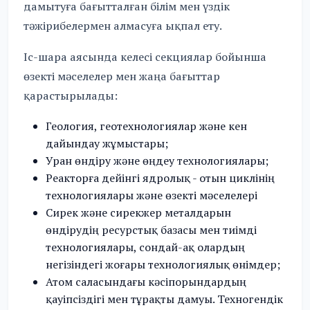
дамытуға бағытталған білім мен үздік
тәжірибелермен алмасуға ықпал ету.
Іс-шара аясында келесі секциялар бойынша
өзекті мәселелер мен жаңа бағыттар
қарастырылады:
Геология, геотехнологиялар және кен
дайындау жұмыстары;
Уран өндіру және өңдеу технологиялары;
Реакторға дейінгі ядролық - отын циклінің
технологиялары және өзекті мәселелері
Сирек және сирекжер металдарын
өндірудің ресурстық базасы мен тиімді
технологиялары, сондай-ақ олардың
негізіндегі жоғары технологиялық өнімдер;
Атом саласындағы кәсіпорындардың
қауіпсіздігі мен тұрақты дамуы. Техногендік