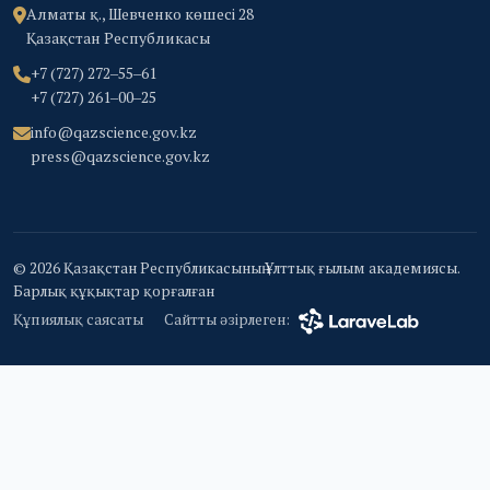
Алматы қ., Шевченко көшесі 28
Қазақстан Республикасы
+7 (727) 272‒55‒61
+7 (727) 261‒00‒25
info@qazscience.gov.kz
press@qazscience.gov.kz
© 2026 Қазақстан Республикасының Ұлттық ғылым академиясы.
Барлық құқықтар қорғалған
Құпиялық саясаты
Сайтты әзірлеген: